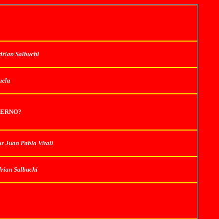
drian Salbuchi
uela
IERNO?
or Juan Pablo Vitali
rian Salbuchi