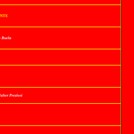
ANTE
o Buela
alter Preziosi