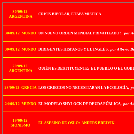
30/09/12
CRISIS BIPOLAR, ETAPA MÍSTICA
ARGENTINA
30/09/12 MUNDO
UN NUEVO ORDEN MUNDIAL PRIVATIZADO?,
por A
30/09/12 MUNDO
DIRIGENTES HISPANOS Y EL INGLÉS,
por Alberto B
29/09/12
QUIÉN ES DESTITUYENTE: EL PUEBLO O EL GOB
ARGENTINA
28/09/12 GRECIA
LOS GRIEGOS NO NECESITABAN LA ECOLOGÍA,
p
24/09/12 MUNDO
EL MODELO SHYLOCK DE DEUDA PÚBLICA,
por Ad
19/09/12
EL ASESINO DE OSLO: ANDERS BREIVIK
SIONISMO