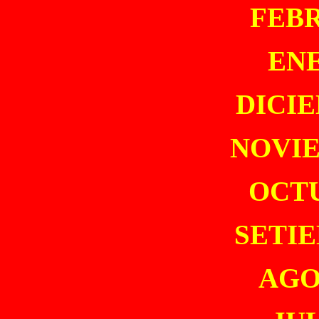
FEBR
ENE
DICIE
NOVIE
OCTU
SETIE
AGO