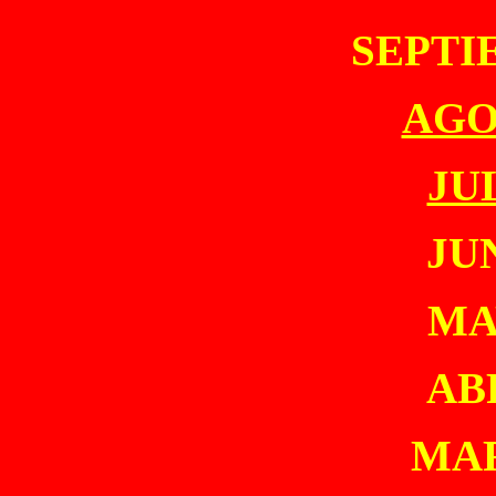
SEPTI
AGO
JU
JUN
MA
ABR
MAR