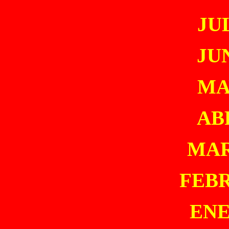
JU
JUN
MA
ABR
MAR
FEBR
ENE