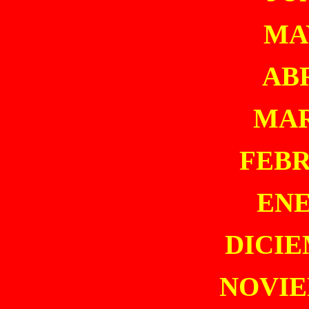
MA
ABR
MAR
FEBR
ENE
DICIE
NOVIE