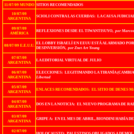
11/07/09 MUNDO
SITIOS RECOMENDADOS
10/07/09
SCIOLI CONTRA LAS CUERDAS: LA CAUSA JUDIC
ARGENTINA
09/07/09
REFLEXIONES DESDE EL TIWANTISUYO,
por Marcos
AMÉRICA
EL LOBBY ISRAELÍ EN EEUU ESTÁ ALARMADO POR
08/07/09 E.E.U.U.
DESINVERSIÓN,
por Znet Art Young
07/07/09
LA EDITORIAL VIRTUAL DE JULIO
ARGENTINA
06/07/09
ELECCIONES: LEGITIMANDO LA TIRANÍA (CAMBIAN
ARGENTINA
Libertad
05/07/09
ENLACES RECOMENDADOS: EL SITIO DE DENES 
ARGENTINA
04/07/09
DOS EN LA NOTICIA: EL NUEVO PROGRAMA DE RAD
ARGENTINA
03/07/09
GRIPE A: EN EL MES DE ABRIL, BIONDINI HABÍA
ARGENTINA
02/07/09
HOLOCAUSTO: PALESTINOS OBLIGADOS A DEMOLE