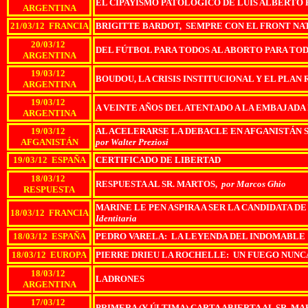
EL CIPAYISMO PATOLÓGICO DE LUIS ALBERTO
ARGENTINA
21/03/12 FRANCIA
BRIGITTE BARDOT, SEMPRE CON EL FRONT NA
20/03/12
DEL FÚTBOL PARA TODOS AL ABORTO PARA TO
ARGENTINA
19/03/12
BOUDOU, LA CRISIS INSTITUCIONAL Y EL PLAN
ARGENTINA
19/03/12
A VEINTE AÑOS DEL ATENTADO A LA EMBAJADA
ARGENTINA
19/03/12
AL ACELERARSE LA DEBACLE EN AFGANISTÁN S
AFGANISTÁN
por Walter Preziosi
19/03/12 ESPAÑA
CERTIFICADO DE LIBERTAD
18/03/12
RESPUESTA AL SR. MARTOS,
por Marcos Ghio
RESPUESTA
MARINE LE PEN ASPIRA A SER LA CANDIDATA 
18/03/12 FRANCIA
Identitaria
18/03/12 ESPAÑA
PEDRO VARELA: LA LEYENDA DEL INDOMABLE
18/03/12 EUROPA
PIERRE DRIEU LA ROCHELLE: UN FUEGO NUNC
18/03/12
LADRONES
ARGENTINA
17/03/12
PRIMERA (Y ÚLTIMA) CARTA ABIERTA AL SR. M