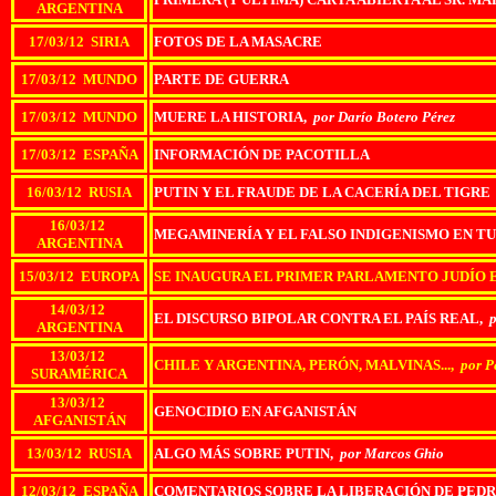
ARGENTINA
17/03/12 SIRIA
FOTOS DE LA MASACRE
17/03/12 MUNDO
PARTE DE GUERRA
17/03/12 MUNDO
MUERE LA HISTORIA,
por Darío Botero Pérez
17/03/12 ESPAÑA
INFORMACIÓN DE PACOTILLA
16/03/12 RUSIA
PUTIN Y EL FRAUDE DE LA CACERÍA DEL TIGRE
16/03/12
MEGAMINERÍA Y EL FALSO INDIGENISMO EN 
ARGENTINA
15/03/12 EUROPA
SE INAUGURA EL PRIMER PARLAMENTO JUDÍO
14/03/12
EL DISCURSO BIPOLAR CONTRA EL PAÍS REAL,
p
ARGENTINA
13/03/12
CHILE Y ARGENTINA, PERÓN, MALVINAS...,
por P
SURAMÉRICA
13/03/12
GENOCIDIO EN AFGANISTÁN
AFGANISTÁN
13/03/12 RUSIA
ALGO MÁS SOBRE PUTIN,
por Marcos Ghio
12/03/12 ESPAÑA
COMENTARIOS SOBRE LA LIBERACIÓN DE PED