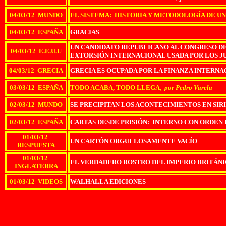
04/03/12 MUNDO
EL SISTEMA: HISTORIA Y METODOLOGÍA DE UN
04/03/12 ESPAÑA
GRACIAS
UN CANDIDATO REPUBLICANO AL CONGRESO DE
04/03/12 E.E.U.U
EXTORSIÓN INTERNACIONAL USADA POR LOS J
04/03/12 GRECIA
GRECIA ES OCUPADA POR LA FINANZA INTERNA
03/03/12 ESPAÑA
TODO ACABA, TODO LLEGA,
por Pedro Varela
02/03/12 MUNDO
SE PRECIPITAN LOS ACONTECIMIENTOS EN SIR
02/03/12 ESPAÑA
CARTAS DESDE PRISIÓN: INTERNO CON ORDEN
01/03/12
UN CARTÓN ORGULLOSAMENTE VACÍO
RESPUESTA
01/03/12
EL VERDADERO ROSTRO DEL IMPERIO BRITÁN
INGLATERRA
01/03/12 VIDEOS
WALHALLA EDICIONES