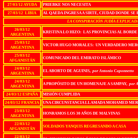
27/03/12 AYUDA
PRIEBKE NOS NECESITA
27/03/12 LIBIA
AL QAEDA INGRESA A SIRTE, CIUDAD DONDE SE
LA CONSPIRACIÓN JUDÍA EXPLICADA 
26/03/12
KRISTINA LO HIZO: LAS PROVINCIAS AL BORDE
ARGENTINA
25/03/12
VICTOR HUGO MORALES: UN VERDADERO MER
ARGENTINA
25/03/12
COMUNICADO DEL EMIRATO ISLÁMICO
AFGANISTÁN
24/03/12
EL ABORTO DE AGUINIS,
por Antonio Caponnetto
ARGENTINA
24/03/12
A PROPÓSITO DE UN HOMENAJE A SAMPAY,
por 
ARGENTINA
24/03/12 ESPAÑA
MISIÓN CUMPLIDA
24/03/12 FRANCIA
UNA CIRCUNSTANCIA LLAMADA MOHAMED ME
23/03/12
HONRAMOS LOS 30 AÑOS DE MALVINAS
ARGENTINA
22/03/12
SOLDADOS YANQUIS REGRESANDO A CASA
AFGANISTÁN
22/03/12