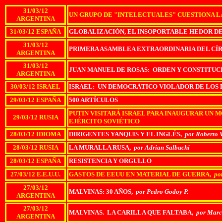
31/03/12
UN GRUPO DE "INTELECTUALES" CUESTIONA LA 
ARGENTINA
31/03/12 ESPAÑA
GLOBALIZACIÓN, EL INSOPORTABLE HEDOR DE
31/03/12
PRIMERA ASAMBLEA EXTRAORDINARIA DEL CÍR
ARGENTINA
31/03/12
JUAN MANUEL DE ROSAS: ORDEN Y CONSTITUC
ARGENTINA
30/03/12 ISRAEL
ISRAEL: UN DEMOCRÁTICO VIOLADOR DE LOS
29/03/12 ESPAÑA
500 ARTÍCULOS
PUTIN VISITARÁ ISRAEL PARA INAUGURAR UN
29/03/12 RUSIA
EJÉRCITO SOVIÉTICO
28/03/12 IDIOMA
DIRIGENTES YANQUIS Y EL INGLÉS,
por Roberto V
28/03/12 RUSIA
LA MURALLA RUSA,
por Adrian Salbuchi
28/03/12 ESPAÑA
RESISTENCIA Y ORGULLO
27/03/12 E.E.U.U.
GASTOS DE EEUU EN MATERIAL DE GUERRA,
por
27/03/12
MALVINAS: 30 AÑOS,
por Pedro Godoy P.
ARGENTINA
27/03/12
MALVINAS. LA CARILLA QUE FALTABA,
por Marc
ARGENTINA