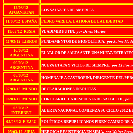
12/03/12
LOS SALVAJES DE AMÉRICA
AFGANISTÁN
11/03/12 ESPAÑA
PEDRO VARELA: LA HORA DE LA LIBERTAD
11/03/12 RUSIA
VLADIMIR PUTIN,
por Denes Martos
11/03/12 LIBROS
FUNDAMENTOS DE BIOPOLÍTICA,
por Jaime M. d
10/03/12
EL VALOR DE SALTA ANTE UNA NUEVA ESTRAT
ARGENTINA
09/03/12
NUEVA ETAPA Y VICIOS DE SIEMPRE,
por El Fortí
ARGENTINA
08/03/12
HOMENAJE A CASTROFINI, DIRIGENTE DEL PE
ARGENTINA
07/03/12 MUNDO
DECLARACIONES INSÓLITAS
06/03/12 MUNDO
COROLARIO. LA RESPUESTA DE SALBUCHI,
por 
05/03/12
ALERTA NACIONAL COMIENZA SU CICLO 2012 E
INTERNET
05/03/12 E.E.U.U
POLÍTICOS REPUBLICANOS PIDEN CAMBIO DE A
05/03/12 SIRIA
HEROICA RESISTENCIA EN SIRIA,
por Walter Prezi